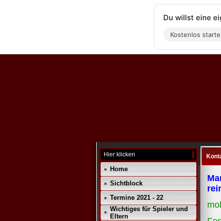
Du willst eine 
Kostenlos start
Hier klicken
Kont
Home
Man
Sichtblock
rei
Termine 2021 - 22
mob
Wichtiges für Spieler und
Eltern