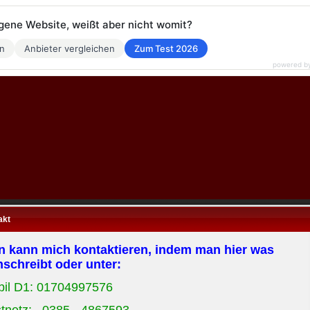
eigene Website, weißt aber nicht womit?
en
Anbieter vergleichen
Zum Test 2026
powered b
akt
 kann mich kontaktieren, indem man hier was
nschreibt oder unter:
il D1: 01704997576