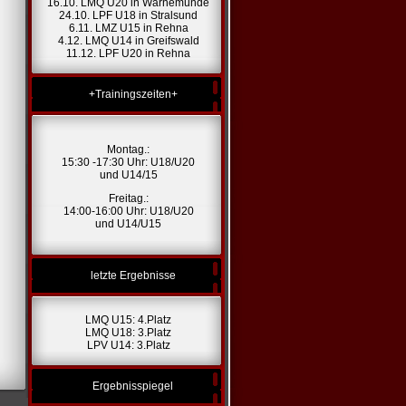
16.10. LMQ U20 in Warnemünde
24.10. LPF U18 in Stralsund
6.11. LMZ U15 in Rehna
4.12. LMQ U14 in Greifswald
11.12. LPF U20 in Rehna
+Trainingszeiten+
Montag.:
15:30 -17:30 Uhr: U18/U20
und U14/15
Freitag.:
14:00-16:00 Uhr: U18/U20
und U14/U15
letzte Ergebnisse
LMQ U15: 4.Platz
LMQ U18: 3.Platz
LPV U14: 3.Platz
Ergebnisspiegel